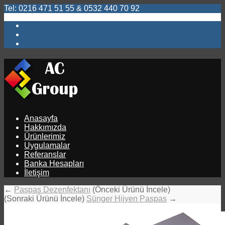
Tel: 0216 471 51 55 & 0532 440 70 92
Twitter
Facebook
Gplus
Anasayfa
Hakkımızda
Ürünlerimiz
Uygulamalar
Referanslar
Banka Hesapları
İletişim
←
Paspas Dezenfektanı
(Önceki Ürünü İncele)
(Sonraki Ürünü İncele)
Sünger Hijyen Paspas
→