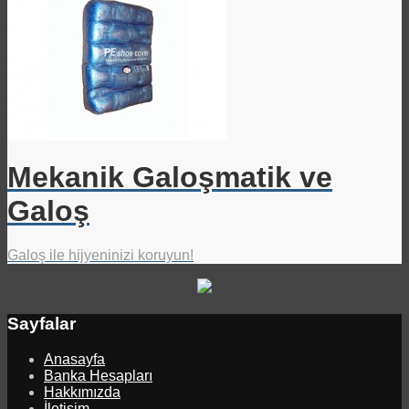
Mekanik Galoşmatik ve
Galoş
Galoş ile hijyeninizi koruyun!
Sayfalar
Anasayfa
Banka Hesapları
Hakkımızda
İletişim