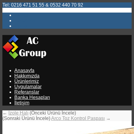
Tel: 0216 471 51 55 & 0532 440 70 92
Twitter
Facebook
Gplus
Anasayfa
Hakkımızda
Ürünlerimiz
Uygulamalar
Referanslar
Banka Hesapları
İletişim
←
İzole Halı
(Önceki Ürünü İncele)
(Sonraki Ürünü İncele)
Arco Toz Kontrol Paspası
→