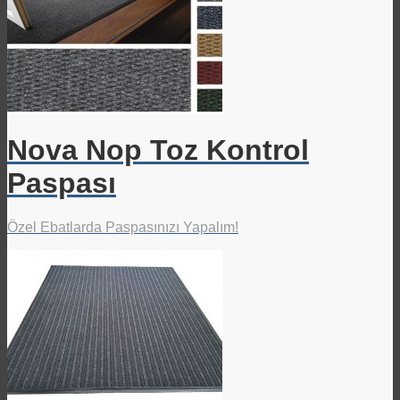
Nova Nop Toz Kontrol
Paspası
Özel Ebatlarda Paspasınızı Yapalım!